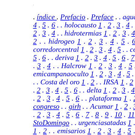
.
.
índice
.
Prefacio
.
Preface
.
. agu
4
.
5
.
6
. . holocausto
1
.
2
.
3
.
4
2
.
3
.
4
. . hidrotermias
1
.
2
.
3
.
2
. . hidrogeo
1
.
2
.
3
.
4
.
5
.
corredorcentral
1
.
2
.
3
.
4
.
5
. . 
5
.
6
.
. deriva
1
.
2
.
3
.
4
.
5
.
6
.
7
.
3
.
4
. . Halcrow
1
.
2
.
3
.
4
.
5
emicampanaoculto
1
.
2
.
3
.
4
.
5
. .
Costa del oro
1
.
2
.
.
IRSA
1
.
2
.
2
.
3
.
4
.
5
.
6
.
. delta
1
.
2
.
3
.
4
.
2
.
3
.
4
.
5
.
6
.
. plataforma
1
.
congreso
. .
girh
.
. Acumar
1
.
2
.
.
2
.
3
.
4
.
5
.
6
.
7
.
8
.
9
.
10
.
11
StoDomingo
. .
urgenciasatadas
1
1
.
2
. . emisarios
1
.
2
.
3
.
4
.
5