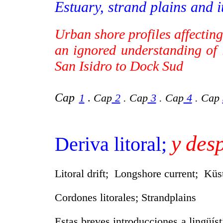
Estuary, strand plains and i
Urban shore profiles affecting
an ignored understanding of 
San Isidro to Dock Sud
Cap
1
.
Cap
2
. Cap
3
. Cap
4
. Cap
y
des
Deriva litoral;
Litoral drift; Longshore current; Kü
Cordones litorales; Strandplains
Estas breves introducciones a lingüíst