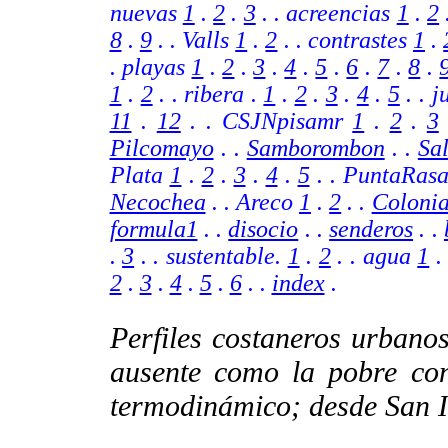
nuevas
1
.
2
.
3
. . acreencias
1
.
2
8
.
9
.
. Valls
1
.
2
. .
contrastes
1
.
. playas
1
.
2
.
3
.
4
.
5
.
6
.
7
.
8
.
1
.
2
.
.
ribera .
1
.
2
.
3
.
4
.
5
.
.
j
11
.
12
.
.
CSJNpisamr
1
.
2
.
3
Pilcomayo
. .
Samborombon
. .
Sa
Plata
1
.
2
.
3
.
4
.
5
. . PuntaRas
Necochea
. . Areco
1
.
2
.
.
Coloni
formula1
. .
disocio
. .
senderos
. .
.
3
. . sustentable.
1
.
2
. . agua
1
2
.
3
.
4
.
5
.
6
.
.
index
.
Perfiles costaneros urbanos
ausente como la pobre co
termodinámico; desde San I