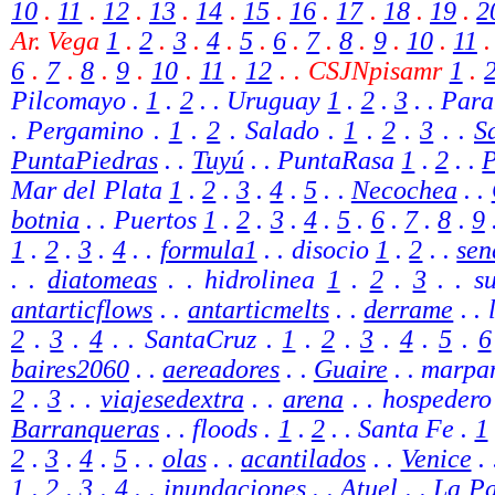
10
.
11
.
12
.
13
.
14
.
15
.
16
.
17
.
18
.
19
.
2
Ar. Vega
1
.
2
.
3
.
4
.
5
.
6
.
7
.
8
.
9
.
10
.
11
6
.
7
.
8
.
9
.
10
.
11
.
12
.
.
CSJNpisamr
1
.
Pilcomayo .
1
.
2
.
. Uruguay
1
.
2
.
3
. . Par
. Pergamino .
1
.
2
. Salado .
1
.
2
.
3
. .
S
PuntaPiedras
.
.
Tuyú
.
. PuntaRasa
1
.
2
. .
Mar del Plata
1
.
2
.
3
.
4
.
5
. .
Necochea
.
.
botnia
.
. Puertos
1
.
2
.
3
.
4
.
5
.
6
.
7
.
8
.
9
1
.
2
.
3
.
4
. .
formula1
.
. disocio
1
.
2
.
.
sen
. .
diatomeas
. . hidrolinea
1
.
2
.
3
. . s
antarticflows
. .
antarticmelts
. .
derrame
.
. 
2
.
3
.
4
. . SantaCruz .
1
.
2
.
3
.
4
.
5
.
6
baires2060
.
.
aereadores
.
.
Guaire
. . marp
2
.
3
. .
viajesedextra
. .
arena
. . hospedero
Barranqueras
. . floods .
1
.
2
. . Santa Fe .
1
2
.
3
.
4
.
5
. .
olas
. .
acantilados
. .
Venice
. 
1
.
2
.
3
.
4
. .
inundaciones
. .
Atuel
. .
La P