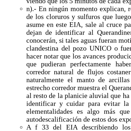
viendo que los 5 minutos de cada exp
n).- En ningún momento explican, re
de los cloruros y sulfuros que lue
asume en este EIA, sale al cruce pa
dejan de identificar al Querandin
conocerán, si tales aguas fueran mo
clandestina del pozo UNICO o fuer
hacer notar que los avances producid
que pudieran perfectamente haber
corredor natural de flujos costane
naturalmente el manto de arcilla
estrecho corredor muestra el Queran
al resto de la planicie aluvial que h
identificar y cuidar para evitar l
elementalidades es algo más que 
autodescalificación de estos dos expo
A f 33 del EIA describiendo los 