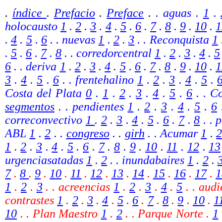
.
índice
.
Prefacio
.
Preface
.
. aguas .
1
.
holocausto
1
.
2
.
3
.
4
.
5
.
6
.
7
.
8
.
9
.
10
.
1
.
4
.
5
.
6
. . nuevas
1
.
2
.
3
. . Reconquista
1
.
5
.
6
.
7
.
8
. . corredorcentral
1
.
2
.
3
.
4
.
5
6
.
. deriva
1
.
2
.
3
.
4
.
5
.
6
.
7
.
8
.
9
.
10
.
1
3
.
4
.
5
.
6
.
. frentehalino
1
.
2
.
3
.
4
.
5
.
Costa del Plata
0
.
1
.
2
.
3
.
4
.
5
.
6
. .
Co
segmentos
.
. pendientes
1
.
2
.
3
.
4
.
5
.
6
correconvectivo
1
.
2
.
3
.
4
.
5
.
6
.
7
.
8
. . 
ABL
1
.
2
.
.
congreso
. .
girh
.
. Acumar
1
.
1
.
2
.
3
.
4
.
5
.
6
.
7
.
8
.
9
.
10
.
11
.
12
.
13
urgenciasatadas
1
.
2
.
. inundabaires
1
.
2
.
7
.
8
.
9
.
10
.
11
.
12
.
13
.
14
.
15
.
16
.
17
.
1
1
.
2
.
3
. . acreencias
1
.
2
.
3
.
4
.
5
.
. aud
contrastes
1
.
2
.
3
.
4
.
5
.
6
.
7
.
8
.
9
.
10
.
1
10
. . Plan Maestro
1
.
2
. . Parque Norte .
1