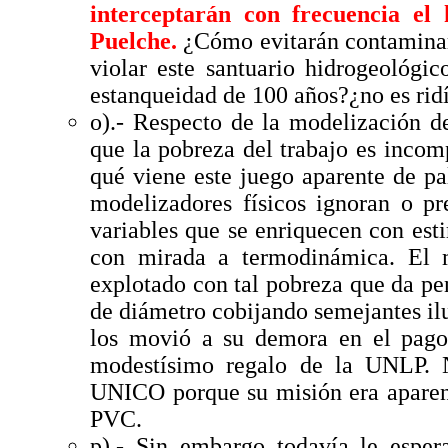
interceptarán con frecuencia el 
Puelche.
¿Cómo evitarán contaminar
violar este santuario hidrogeológi
estanqueidad de 100 años?¿no es rid
o).- Respecto de la modelización 
que la pobreza del trabajo es inco
qué viene este juego aparente de p
modelizadores físicos ignoran o pr
variables que se enriquecen con est
con mirada a termodinámica. El 
explotado con tal pobreza que da pe
de diámetro cobijando semejantes ilu
los movió a su demora en el pago 
modestísimo regalo de la UNLP. 
UNICO porque su misión era aparen
PVC.
p).- Sin embargo todavía le espe