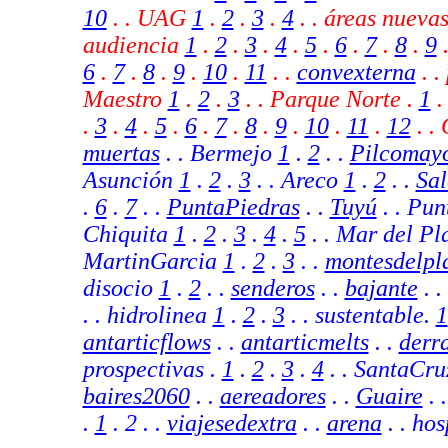
10
.
.
UAG
1
.
2
.
3
.
4
.
. áreas nueva
audiencia
1
.
2
.
3
.
4
.
5
.
6
.
7
.
8
.
9
6
.
7
.
8
.
9
.
10
.
11
. .
convexterna
.
.
Maestro
1
.
2
.
3
. . Parque Norte .
1
.
3
.
4
.
5
.
6
.
7
.
8
.
9
.
10
.
11
.
12
.
.
muertas
. .
Bermejo
1
.
2
. .
Pilcomay
Asunción
1
.
2
.
3
.
. Areco
1
.
2
. .
Sa
.
6
.
7
.
.
PuntaPiedras
.
.
Tuyú
.
. Pu
Chiquita
1
.
2
.
3
.
4
.
5
.
.
Mar del Pl
MartinGarcia
1
.
2
.
3
.
.
montesdelpl
disocio
1
.
2
.
.
senderos
. .
bajante
. .
. . hidrolinea
1
.
2
.
3
. . sustentable.
1
antarticflows
. .
antarticmelts
. .
derr
prospectivas .
1
.
2
.
3
.
4
. . SantaCru
baires2060
.
.
aereadores
.
.
Guaire
. 
.
1
. 2 . .
viajesedextra
. .
arena
. . ho