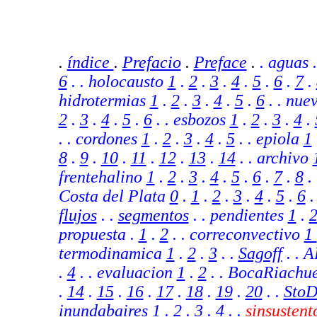
.
índice
.
Prefacio
.
Preface
.
. aguas 
6
. . holocausto
1
.
2
.
3
.
4
.
5
.
6
.
7
.
hidrotermias
1
.
2
.
3
.
4
.
5
.
6
. . nue
2
.
3
.
4
.
5
.
6
. . esbozos
1
.
2
.
3
.
4
.
. . cordones
1
.
2
.
3
.
4
.
5
. . epiola
1
8
.
9
.
10
.
11
.
12
.
13
.
14
.
. archivo
frentehalino
1
.
2
.
3
.
4
.
5
.
6
.
7
.
8
.
Costa del Plata
0
.
1
.
2
.
3
.
4
.
5
.
6
.
flujos
.
.
segmentos
.
. pendientes
1
.
propuesta .
1
.
2
.
. correconvectivo
1
termodinamica
1
.
2
.
3
.
.
Sagoff
. . 
.
4
.
. evaluacion
1
.
2
.
.
BocaRiachu
.
14
.
15
.
16
.
17
.
18
.
19
.
20
. .
Sto
inundabaires
1
.
2
.
3
.
4
.
.
sinsusten