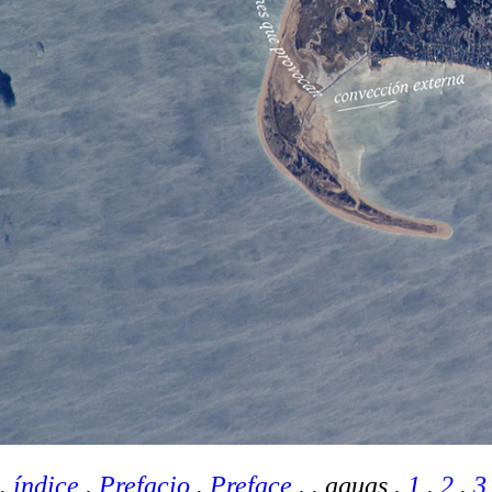
.
índice
.
Prefacio
.
Preface
.
. aguas .
1
.
2
.
3