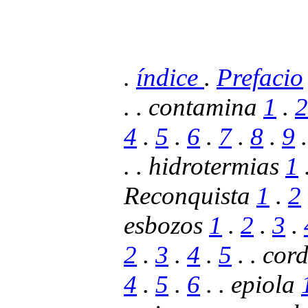
.
índice
.
Prefacio
. . contamina
1
.
2
4
.
5
.
6
.
7
.
8
.
9
. . hidrotermias
1
Reconquista
1
.
2
esbozos
1
.
2
.
3
.
2
.
3
.
4
.
5
. . cor
4
.
5
.
6
. . epiola