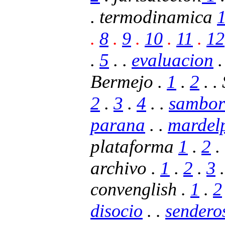
. termodinamica
.
8
.
9
.
10
.
11
.
12
.
5
. .
evaluacion
.
Bermejo .
1
.
2
. .
2
.
3
.
4
. .
sambo
parana
.
.
mardel
plataforma
1
.
2
.
archivo .
1
.
2
.
3
convenglish .
1
.
2
disocio
. .
sendero