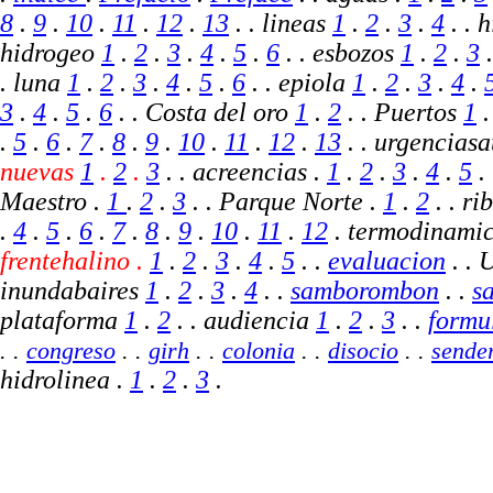
8
.
9
.
10
.
11
.
12
.
13
. . lineas
1
.
2
.
3
.
4
. . 
hidrogeo
1
.
2
.
3
.
4
.
5
.
6
. . esbozos
1
.
2
.
3
. luna
1
.
2
.
3
.
4
.
5
.
6
. . epiola
1
.
2
.
3
.
4
.
3
.
4
.
5
.
6
. .
Costa del oro
1
.
2
.
. Puertos
1
.
5
.
6
.
7
.
8
.
9
.
10
.
11
.
12
.
13
.
.
urgencias
nuevas
1
.
2
.
3
. .
acreencias
.
1
.
2
.
3
.
4
.
5
.
Maestro .
1
.
2
.
3
. . Parque Norte .
1
.
2
.
.
ri
.
4
.
5
.
6
.
7
.
8
.
9
.
10
.
11
.
12
. termodinami
frentehalino .
1
.
2
.
3
.
4
.
5
. .
evaluacion
.
.
inundabaires
1
.
2
.
3
.
4
. .
samborombon
. .
s
plataforma
1
.
2
. . audiencia
1
.
2
.
3
. .
formu
.
.
congreso
. .
girh
. .
colonia
. .
disocio
. .
sende
hidrolinea .
1
.
2
.
3
.