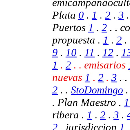
emicampanaocul
Plata
0
.
1
.
2
.
3
Puertos
1
.
2
. . c
propuesta .
1
.
2
.
9
.
10
.
11
.
12
.
1
1
.
2
. . emisarios
nuevas
1
.
2
.
3
. .
2
.
.
StoDomingo
.
. Plan Maestro .
ribera .
1
.
2
.
3
.
2
.
jurisdiccion
1