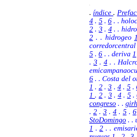
.
.
índice
.
Prefac
4
.
5
.
6
. . holo
2
.
3
.
4
. . hidr
2
. . hidrogeo
corredorcentra
5
.
6
.
. deriva
1
.
3
.
4
. . Halc
emicampanaocu
6
. .
Costa del 
1
.
2
.
3
.
4
.
5
.
1
.
2
.
3
.
4
.
5
.
congreso
. .
gir
.
2
.
3
.
4
.
5
.
6
StoDomingo
. .
1
.
2
. . emisar
nuevas
1
.
2
.
3