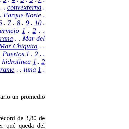
. .
convexterna
.
. Parque Norte .
6
.
7
.
8
.
9
.
10
.
ermejo
1
.
2
. .
rana
. . Mar del
Mar Chiquita
. .
. Puertos
1
.
2
.
.
. hidrolinea
1
.
2
rrame
.
. luna
1
.
sario un promedio
récord de 3,80 de
er qué queda del