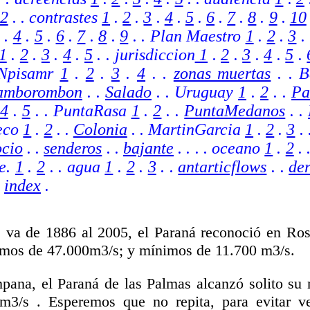
2
. .
contrastes
1
.
2
.
3
.
4
.
5
.
6
.
7
.
8
.
9
.
10
.
4
.
5
.
6
.
7
.
8
.
9
.
. Plan Maestro
1
.
2
.
3
. 
1
.
2
.
3
.
4
.
5
.
.
jurisdiccion
1
.
2
.
3
.
4
.
5
.
Npisamr
1
.
2
.
3
.
4
.
.
zonas muertas
. .
B
amborombon
. .
Salado
. . Uruguay
1
.
2
.
.
Pa
4
.
5
. . PuntaRasa
1
.
2
. .
PuntaMedanos
. .
reco
1
.
2
.
.
Colonia
. . MartinGarcia
1
.
2
.
3
.
ocio
. .
senderos
. .
bajante
. .
. . oceano
1
.
2
. 
le.
1
.
2
. . agua
1
.
2
.
3
. .
antarticflows
. .
de
.
index
.
 va de 1886 al 2005, el Paraná reconoció en Ro
mos de 47.000m3/s; y mínimos de 11.700 m3/s.
ana, el Paraná de las Palmas alcanzó solito su 
 m3/s . Esperemos que no repita, para evitar v