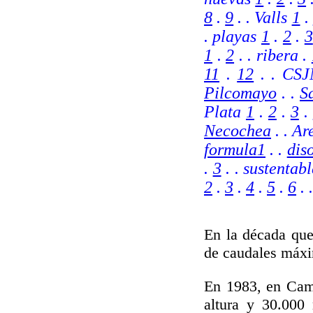
8
.
9
.
. Valls
1
.
. playas
1
.
2
.
3
1
.
2
.
.
ribera .
11
.
12
.
.
CSJ
Pilcomayo
. .
S
Plata
1
.
2
.
3
.
Necochea
. . A
formula1
. .
dis
.
3
. . sustentab
2
.
3
.
4
.
5
.
6
.
En la década que
de caudales máxi
En 1983, en Camp
altura y 30.000