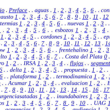
io
.
Preface
.
. aguas .
1
.
2
.
3
.
4
.
5
.
6
. . co
causto
1
.
2
.
3
.
4
.
5
.
6
.
7
.
8
.
9
.
10
.
11
.
12
otermias
1
.
2
.
3
.
4
.
5
.
6
. . nuevas
1
.
2
.
3
. 
1
.
2
.
3
.
4
.
5
.
6
. . esbozos
1
.
2
.
3
.
4
l
1
.
2
.
3
.
4
.
5
. . cordones
1
.
2
.
3
.
4
.
5
. . e
.
2
.
3
.
4
.
5
.
6
.
7
.
8
.
9
.
10
.
11
.
12
.
13
.
1
row
1
.
2
.
3
.
4
.
5
.
6
.
. frentehalino
1
.
2
.
3
lto
1
.
2
.
3
.
4
.
5
.
6
.
7
. .
Costa del Plata
0
oro
1
.
2
.
.
IRSA
1
.
2
.
3
.
4
.
.
flujos
.
.
segment
6
.
. delta
1
.
2
.
3
.
4
.
5
.
. propuesta .
1
.
2
.
.
6
.
. plataforma
1
.
2
. . termodinamica
1
.
2
.
h
.
. Acumar
1
.
2
.
3
.
4
.
. evaluacion
1
.
2
.
.
.
7
.
8
.
9
.
10
.
11
.
12
.
13
.
14
.
15
.
16
.
17
urgenciasatadas
1
.
2
.
. inundabaires
1
.
2
.
3
ios
1
.
2
.
3
.
4
.
5
.
6
.
7
.
8
.
9
.
10
.
.
UAG
. . acreencias
1
.
2
.
3
.
4
.
5
.
. audiencia
1
.
2