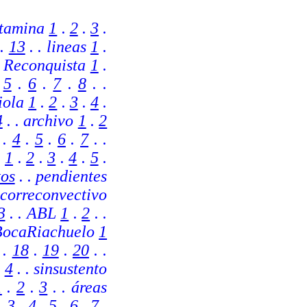
ntamina
1
.
2
.
3
.
.
13
. . lineas
1
.
. Reconquista
1
.
.
5
.
6
.
7
.
8
. .
piola
1
.
2
.
3
.
4
.
4
.
. archivo
1
.
2
.
4
.
5
.
6
.
7
.
.
.
1
.
2
.
3
.
4
.
5
.
os
.
. pendientes
 correconvectivo
3
.
. ABL
1
.
2
.
.
BocaRiachuelo
1
.
18
.
19
.
20
. .
.
4
.
.
sinsustento
1
.
2
.
3
.
. áreas
.
3
.
4
.
5
.
6
.
7
.