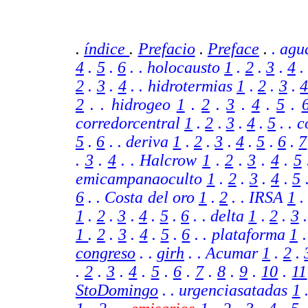
.
índice
.
Prefacio
.
Preface
.
. agu
4
.
5
.
6
. . holocausto
1
.
2
.
3
.
4
2
.
3
.
4
. . hidrotermias
1
.
2
.
3
.
2
. . hidrogeo
1
.
2
.
3
.
4
.
5
.
corredorcentral
1
.
2
.
3
.
4
.
5
. . 
5
.
6
.
. deriva
1
.
2
.
3
.
4
.
5
.
6
.
7
.
3
.
4
. . Halcrow
1
.
2
.
3
.
4
.
5
emicampanaoculto
1
.
2
.
3
.
4
.
5
6
. .
Costa del oro
1
.
2
.
.
IRSA
1
1
.
2
.
3
.
4
.
5
.
6
.
. delta
1
.
2
.
3
1
.
2
.
3
.
4
.
5
.
6
.
. plataforma
1
congreso
. .
girh
.
. Acumar
1
.
2
.
.
2
.
3
.
4
.
5
.
6
.
7
.
8
.
9
.
10
.
11
StoDomingo
. .
urgenciasatadas
1