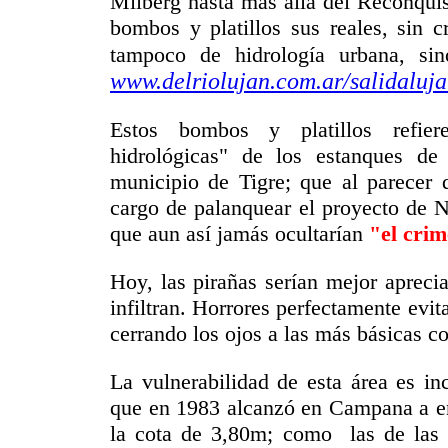
Milberg hasta más allá del Reconquis
bombos y platillos sus reales, sin c
tampoco de hidrología urbana, si
www.delriolujan.com.ar
/salidaluj
Estos bombos y platillos refiere
hidrológicas" de los estanques de 
municipio de Tigre; que al parecer d
cargo de palanquear el proyecto de No
que aun así jamás ocultarían
"el cri
Hoy, las pirañas serían mejor aprecia
infiltran. Horrores perfectamente evit
cerrando los ojos a las más básicas c
La vulnerabilidad de esta área es in
que en 1983 alcanzó en Campana a
la cota de 3,80m; como las de las 