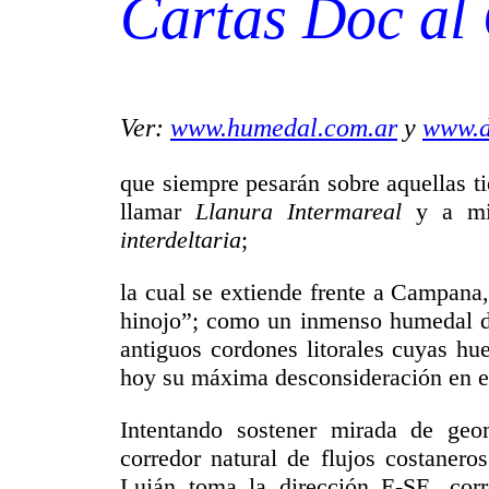
Cartas Doc al
Ver:
www.humedal.com.ar
y
www.d
que siempre pesarán sobre aquellas ti
llamar
Llanura Intermareal
y a m
interdeltaria
;
la cual se extiende frente a Campana
hinojo”; como un inmenso humedal de
antiguos cordones litorales cuyas hu
hoy su máxima desconsideración en el 
Intentando sostener mirada de geom
corredor natural de flujos costanero
Luján toma la dirección E-SE, corr