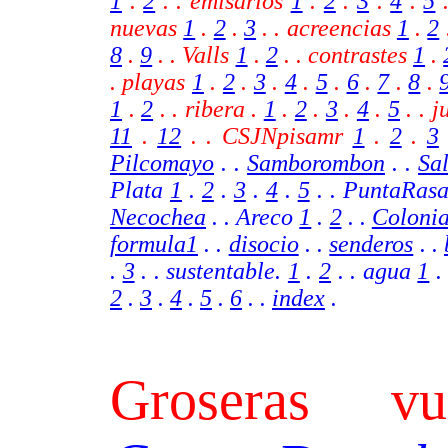
1
.
2
. . emisarios
1
.
2
.
3
.
4
.
5
nuevas
1
.
2
.
3
. . acreencias
1
.
2
8
.
9
.
. Valls
1
.
2
. .
contrastes
1
.
. playas
1
.
2
.
3
.
4
.
5
.
6
.
7
.
8
.
1
.
2
.
.
ribera .
1
.
2
.
3
.
4
.
5
.
.
j
11
.
12
.
.
CSJNpisamr
1
.
2
.
3
Pilcomayo
. .
Samborombon
. .
Sa
Plata
1
.
2
.
3
.
4
.
5
. . PuntaRas
Necochea
. . Areco
1
.
2
.
.
Coloni
formula1
. .
disocio
. .
senderos
. .
.
3
. . sustentable.
1
.
2
. . agua
1
2
.
3
.
4
.
5
.
6
.
.
index
.
Groseras vu