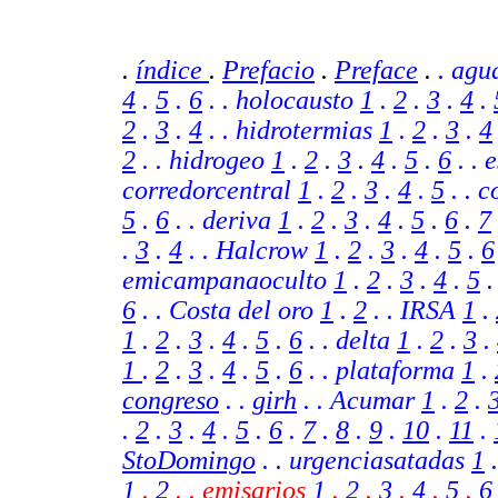
.
índice
.
Prefacio
.
Preface
.
. agu
4
.
5
.
6
. . holocausto
1
.
2
.
3
.
4
.
2
.
3
.
4
. . hidrotermias
1
.
2
.
3
.
4
2
. . hidrogeo
1
.
2
.
3
.
4
.
5
.
6
. . 
corredorcentral
1
.
2
.
3
.
4
.
5
. . 
5
.
6
.
. deriva
1
.
2
.
3
.
4
.
5
.
6
.
7
.
3
.
4
. . Halcrow
1
.
2
.
3
.
4
.
5
.
6
emicampanaoculto
1
.
2
.
3
.
4
.
5
6
. .
Costa del oro
1
.
2
.
.
IRSA
1
.
1
.
2
.
3
.
4
.
5
.
6
.
. delta
1
.
2
.
3
.
1
.
2
.
3
.
4
.
5
.
6
.
. plataforma
1
.
congreso
. .
girh
.
. Acumar
1
.
2
.
.
2
.
3
.
4
.
5
.
6
.
7
.
8
.
9
.
10
.
11
.
StoDomingo
. .
urgenciasatadas
1
1
.
2
. . emisarios
1
.
2
.
3
.
4
.
5
.
6