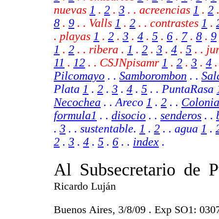
nuevas
1
.
2
.
3
. . acreencias
1
.
2
8
.
9
.
. Valls
1
.
2
. .
contrastes
1
.
. playas
1
.
2
.
3
.
4
.
5
.
6
.
7
.
8
.
9
1
.
2
.
.
ribera .
1
.
2
.
3
.
4
.
5
.
.
ju
11
.
12
.
.
CSJNpisamr
1
.
2
.
3
.
4
.
Pilcomayo
. .
Samborombon
. .
Sal
Plata
1
.
2
.
3
.
4
.
5
. . PuntaRasa
Necochea
. . Areco
1
.
2
.
.
Coloni
formula1
. .
disocio
. .
senderos
. .
.
3
. . sustentable.
1
.
2
. . agua
1
.
2
.
3
.
4
.
5
.
6
.
.
index
.
Al Subsecretario de 
Ricardo Luján
Buenos Aires, 3/8/09 . Exp SO1: 03