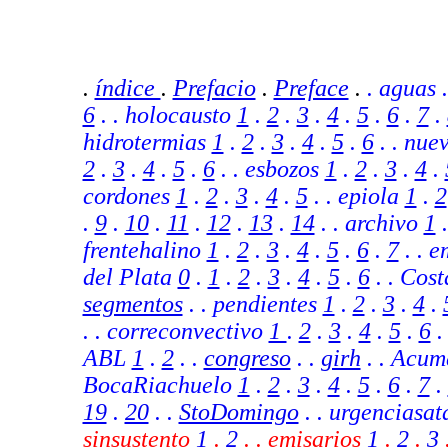
.
índice
.
Prefacio
.
Preface
.
. aguas 
6
. . holocausto
1
.
2
.
3
.
4
.
5
.
6
.
7
.
hidrotermias
1
.
2
.
3
.
4
.
5
.
6
. . nue
2
.
3
.
4
.
5
.
6
. . esbozos
1
.
2
.
3
.
4
.
cordones
1
.
2
.
3
.
4
.
5
. . epiola
1
.
2
.
9
.
10
.
11
.
12
.
13
.
14
.
. archivo
1
frentehalino
1
.
2
.
3
.
4
.
5
.
6
.
7
.
. e
del Plata
0
.
1
.
2
.
3
.
4
.
5
.
6
. .
Cost
segmentos
.
. pendientes
1
.
2
.
3
.
4
.
.
. correconvectivo
1
.
2
.
3
.
4
.
5
.
6
.
ABL
1
.
2
.
.
congreso
. .
girh
.
. Acum
BocaRiachuelo
1
.
2
.
3
.
4
.
5
.
6
.
7
.
19
.
20
. .
StoDomingo
. .
urgenciasa
sinsustento
1
.
2
. . emisarios
1
.
2
.
3