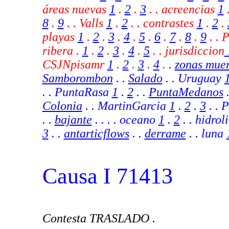
áreas nuevas
1
.
2
.
3
. . acreencias
1
8
.
9
.
. Valls
1
.
2
. .
contrastes
1
.
2
.
playas
1
.
2
.
3
.
4
.
5
.
6
.
7
.
8
.
9
.
. 
ribera .
1
.
2
.
3
.
4
.
5
.
.
jurisdiccion
CSJNpisamr
1
.
2
.
3
.
4
.
.
zonas muer
Samborombon
. .
Salado
. . Uruguay
. . PuntaRasa
1
.
2
. .
PuntaMedanos
.
Colonia
. . MartinGarcia
1
.
2
.
3
.
. P
. .
bajante
. .
. . oceano
1
.
2
. . hidro
3
. .
antarticflows
. .
derrame
.
. luna
Causa I 71413
Contesta TRASLADO .