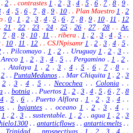
.
2
. .
contrastes
1
.
2
.
3
.
4
.
5
.
6
.
7
.
8
.
9
.
3
.
4
.
5
.
6
.
7
.
8
.
9
.
10
. . Plan Maestro
1
.
2
o .
0
.
1
.
2
.
3
.
4
.
5
.
6
.
7
.
8
.
9
.
10
.
11
.
12
.
21
.
22
.
23
.
24
.
25
.
26
.
27
.
28
. .
Ar.
.
7
.
8
.
9
.
10
.
11
.
.
ribera .
1
.
2
.
3
.
4
.
5
.
.
9
.
10
.
11
.
12
.
.
CSJNpisamr
1
.
2
.
3
.
4
.
5
.
2
. . Pilcomayo .
1
.
2
.
. Uruguay
1
.
2
.
3
. .
. Areco
1
.
2
.
3
.
4
.
5
. . Pergamino .
1
.
2
.
 . Atalaya
1
.
2
.
3
.
4
.
5
.
6
.
7
.
8
.
.
.
2
. .
PuntaMedanos
.
. Mar Chiquita
1
.
2
.
3
.
2
.
3
.
4
.
5
. .
Necochea
.
.
Colonia
. .
a
.
.
botnia
.
. Puertos
1
.
2
.
3
.
4
.
5
.
6
.
7
.
8
4
.
5
.
6
. . Puerto Alflora .
1
.
2
.
3
.
4
. .
os
.
.
bajantes
.
. oceano
1
.
2
.
3
.
4
. .
a
1
.
2
.
3
. . sustentable.
1
.
2
. . agua
1
.
2
.
3
hielo1300
. .
antarticflows
. .
antarticmelts
. .
.
Trinidad
. . prospectivas .
1
.
2
.
3
.
4
. .