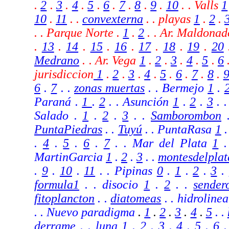
.
2
.
3
.
4
.
5
.
6
.
7
.
8
.
9
.
10
. . Valls
1
10
.
11
. .
convexterna
.
. playas
1
.
2
.
. . Parque Norte .
1
.
2
.
. Ar. Maldonad
.
13
.
14
.
15
.
16
.
17
.
18
.
19
.
20
Medrano
. . Ar. Vega
1
.
2
.
3
.
4
.
5
.
6
jurisdiccion
1
.
2
.
3
.
4
.
5
.
6
.
7
.
8
.
6
.
7
. .
zonas muertas
. .
Bermejo
1
.
Paraná
.
1
.
2
. . Asunción
1
.
2
.
3
.
Salado .
1
.
2
.
3
. .
Samborombon
.
PuntaPiedras
.
.
Tuyú
.
. PuntaRasa
1
.
4
.
5
.
6
.
7
. .
Mar del Plata
1
MartinGarcia
1
.
2
.
3
.
.
montesdelplat
.
9
.
10
.
11
. . Pipinas
0
.
1
.
2
.
3
.
formula1
.
. disocio
1
.
2
.
.
sender
fitoplancton
. .
diatomeas
. . hidroline
. . Nuevo paradigma
.
1
.
2
.
3
.
4
.
5
. .
derrame
.
. luna
1
.
2
.
3
.
4
.
5
.
6
.