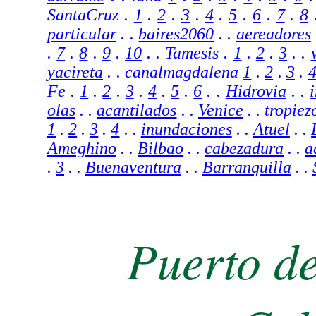
SantaCruz .
1
.
2
.
3
.
4
.
5
.
6
.
7
.
8
particular
.
.
baires2060
.
.
aereadores
.
7
.
8
.
9
.
10
. . Tamesis .
1
.
2
.
3
. .
yacireta
. .
canalmagdalena
1
.
2
.
3
.
Fe .
1
.
2
.
3
.
4
.
5
.
6
. .
Hidrovia
. .
olas
. .
acantilados
. .
Venice
. . tropiez
1
.
2
.
3
.
4
. .
inundaciones
. .
Atuel
. .
Ameghino
. .
Bilbao
. .
cabezadura
. .
a
.
3
. .
Buenaventura
. .
Barranquilla
. .
Puerto d