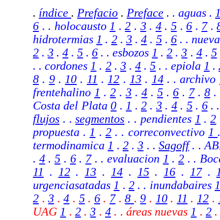
.
índice
.
Prefacio
.
Preface
.
. aguas .
6
. . holocausto
1
.
2
.
3
.
4
.
5
.
6
.
7
.
hidrotermias
1
.
2
.
3
.
4
.
5
.
6
. . nuev
2
.
3
.
4
.
5
.
6
. . esbozos
1
.
2
.
3
.
4
.
5
. . cordones
1
.
2
.
3
.
4
.
5
. . epiola
1
.
8
.
9
.
10
.
11
.
12
.
13
.
14
.
. archivo
frentehalino
1
.
2
.
3
.
4
.
5
.
6
.
7
.
8
.
Costa del Plata
0
.
1
.
2
.
3
.
4
.
5
.
6
. 
flujos
.
.
segmentos
.
. pendientes
1
.
2
propuesta .
1
.
2
.
. correconvectivo
1
termodinamica
1
.
2
.
3
.
.
Sagoff
. . A
.
4
.
5
.
6
.
7
. . evaluacion
1
.
2
.
.
Boc
11
.
12
.
13
.
14
.
15
.
16
.
17
.
urgenciasatadas
1
.
2
.
. inundabaires
2
.
3
.
4
.
5
.
6
.
7
.
8
.
9
.
10
.
11
.
12
.
UAG
1
.
2
.
3
.
4
.
. áreas nuevas
1
.
2