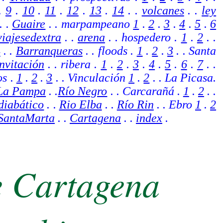
.
9
.
10
.
11
.
12
.
13
.
14
. .
volcanes
.
.
ley
.
.
Guaire
. . marpampeano
1
.
2
.
3
.
4
.
5
.
6
viajesedextra
. .
arena
. . hospedero .
1
.
2
. .
4
. .
Barranqueras
. . floods .
1
.
2
.
3
. . Santa
invitación
. . ribera .
1
.
2
.
3
.
4
.
5
.
6
.
7
. .
os .
1
.
2
.
3
. . Vinculación
1
.
2
.
. La Picasa.
La Pampa
. .
Río Negro
. . Carcarañá .
1
.
2
. .
diabático
. .
Rio Elba
. .
Río Rin
. . Ebro
1
.
2
SantaMarta
. .
Cartagena
. .
index
.
e Cartagena