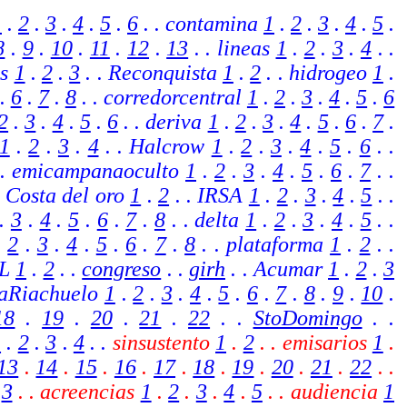
1
.
2
.
3
.
4
.
5
.
6
. . contamina
1
.
2
.
3
.
4
.
5
.
8
.
9
.
10
.
11
.
12
.
13
. . lineas
1
.
2
.
3
.
4
. .
as
1
.
2
.
3
. . Reconquista
1
.
2
. . hidrogeo
1
.
.
6
.
7
.
8
. . corredorcentral
1
.
2
.
3
.
4
.
5
.
6
2
.
3
.
4
.
5
.
6
.
. deriva
1
.
2
.
3
.
4
.
5
.
6
.
7
.
1
.
2
.
3
.
4
. . Halcrow
1
.
2
.
3
.
4
.
5
.
6
.
.
 . emicampanaoculto
1
.
2
.
3
.
4
.
5
.
6
.
7
. .
.
Costa del oro
1
.
2
.
.
IRSA
1
.
2
.
3
.
4
.
5
.
.
.
3
.
4
.
5
.
6
.
7
.
8
. . delta
1
.
2
.
3
.
4
.
5
.
.
.
2
.
3
.
4
.
5
.
6
.
7
.
8
. . plataforma
1
.
2
. .
BL
1
.
2
.
.
congreso
. .
girh
.
. Acumar
1
.
2
.
3
aRiachuelo
1
.
2
.
3
.
4
.
5
.
6
.
7
.
8
.
9
.
10
.
18
.
19
.
20
.
21
.
22
. .
StoDomingo
. .
1
.
2
.
3
.
4
.
.
sinsustento
1
.
2
. . emisarios
1
.
13
.
14
.
15
.
16
.
17
.
18
.
19
.
20
.
21
.
22
. .
.
3
. . acreencias
1
.
2
.
3
.
4
.
5
.
. audiencia
1